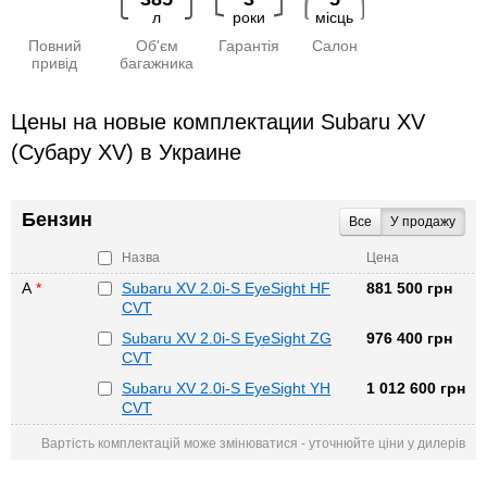
л
роки
місць
Повний
Об'єм
Гарантія
Салон
привід
багажника
Цены на новые комплектации Subaru XV
(Субару XV) в Украине
Бензин
Все
У продажу
Назва
Цена
А
*
Subaru XV 2.0i-S EyeSight HF
881 500 грн
CVT
Subaru XV 2.0i-S EyeSight ZG
976 400 грн
CVT
Subaru XV 2.0i-S EyeSight YH
1 012 600 грн
CVT
Вартість комплектацій може змінюватися - уточнюйте ціни у дилерів