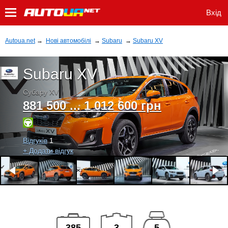
Вхід
Autoua.net
→
Нові автомобілі
→
Subaru
→
Subaru XV
Subaru XV
Субару XV
881 500 ... 1 012 600 грн
Відгуків
1
+ Додати відгук
385
3
5